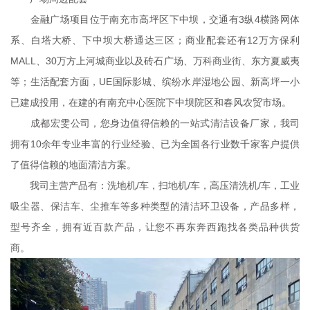
金融广场项目位于南充市高坪区下中坝，交通有3纵4横路网体
系、白塔大桥、下中坝大桥通达三区；商业配套还有12万方保利
MALL、30万方上河城商业以及砖石广场、万科商业街、东方夏威夷
等；生活配套方面，UE国际影城、缤纷水岸湿地公园、新高坪一小
已建成投用，在建的有南充中心医院下中坝院区和春风农贸市场。
成都宏雯公司，您身边值得信赖的一站式清洁设备厂家，我司
拥有10余年专业丰富的行业经验、已为全国各行业数千家客户提供
了值得信赖的地面清洁方案。
我司主营产品有：洗地机/车，扫地机/车，高压清洗机/车，工业
吸尘器、保洁车、尘推车等多种类型的清洁环卫设备，产品多样，
型号齐全，拥有近百款产品，让您不再东奔西跑找各类品种供货
商。